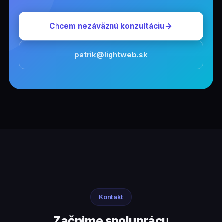
Chcem nezáväznú konzultáciu
patrik@lightweb.sk
Kontakt
Začnime spoluprácu