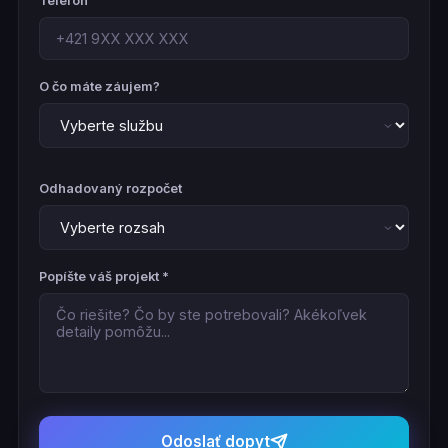
Telefón
O čo máte záujem?
Odhadovaný rozpočet
Popíšte váš projekt *
Odoslať dopyt