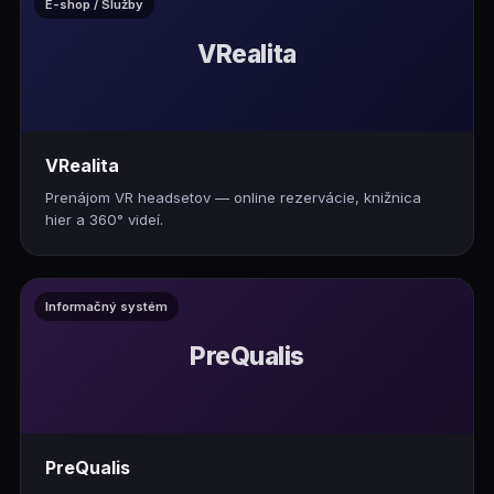
E-shop / Služby
VRealita
VRealita
Prenájom VR headsetov — online rezervácie, knižnica
hier a 360° videí.
Informačný systém
PreQualis
PreQualis