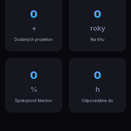
0
0
+
roky
Dodaných projektov
Na trhu
0
0
%
h
Spokojnosť klientov
Odpovedáme do