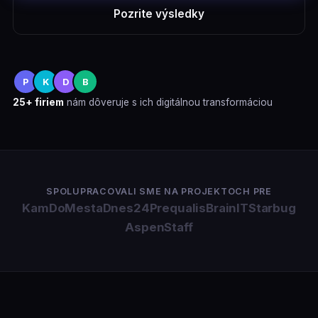
Pozrite výsledky
P
K
D
B
25+ firiem
nám dôveruje s ich digitálnou transformáciou
SPOLUPRACOVALI SME NA PROJEKTOCH PRE
KamDoMesta
Dnes24
Prequalis
BrainIT
Starbug
AspenStaff