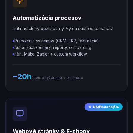
Automatizácia procesov
Rutinné úlohy bežia samy. Vy sa sústredíte na rast.
Prepojenie systémov (CRM, ERP, fakturácia)
Automatické emaily, reporty, onboarding
n8n, Make, Zapier + custom workflow
−20h
úspora týždenne v priemere
★ Najžiadanejšie
Webové stránky & E-shopy