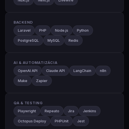
Nuxt.js
Next.js
Livewire
BACKEND
Laravel
PHP
Node.js
Python
PostgreSQL
MySQL
Redis
AI & AUTOMATIZÁCIA
OpenAI API
Claude API
LangChain
n8n
Make
Zapier
QA & TESTING
Playwright
Repeato
Jira
Jenkins
Octopus Deploy
PHPUnit
Jest