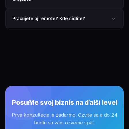
Pracujete aj remote? Kde sídlite?
Posuňte svoj biznis na ďalší level
Prvá konzultácia je zadarmo. Ozvite sa a do 24
hodín sa vám ozveme späť.